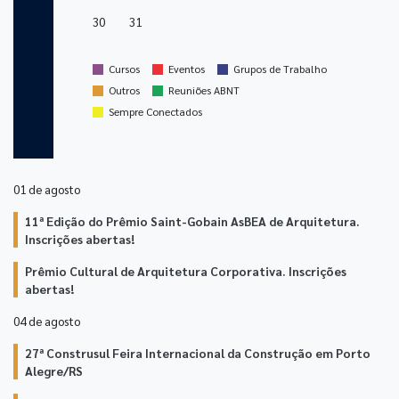
30
31
stop
stop
stop
Cursos
Eventos
Grupos de Trabalho
stop
stop
Outros
Reuniões ABNT
stop
Sempre Conectados
01 de
agosto
11ª Edição do Prêmio Saint-Gobain AsBEA de Arquitetura.
Inscrições abertas!
Prêmio Cultural de Arquitetura Corporativa. Inscrições
abertas!
04 de
agosto
27ª Construsul Feira Internacional da Construção em Porto
Alegre/RS