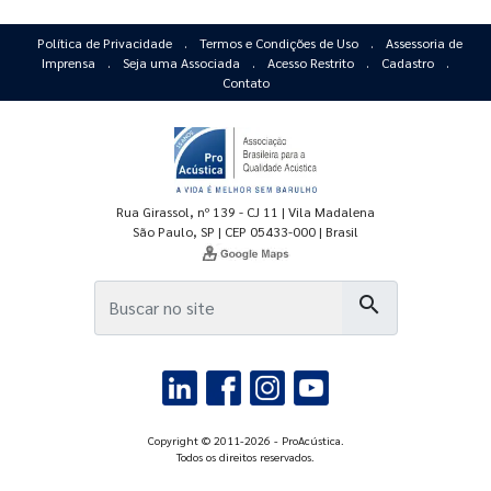
Política de Privacidade
.
Termos e Condições de Uso
.
Assessoria de
Imprensa
.
Seja uma Associada
.
Acesso Restrito
.
Cadastro
.
Contato
Rua Girassol, nº 139 - CJ 11 | Vila Madalena
São Paulo, SP | CEP 05433-000 | Brasil
search
Copyright © 2011-2026 - ProAcústica.
Todos os direitos reservados.