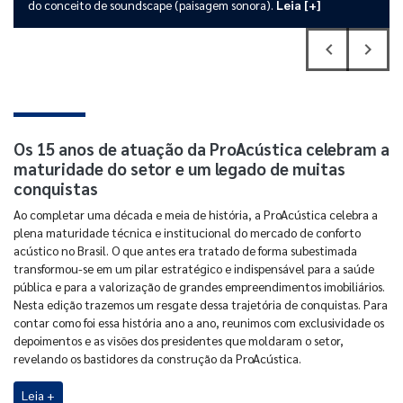
do conceito de soundscape (paisagem sonora).
Leia [+]
navigate_before
navigate_next
Previous
Next
Os 15 anos de atuação da ProAcústica celebram a
maturidade do setor e um legado de muitas
conquistas
Ao completar uma década e meia de história, a ProAcústica celebra a
plena maturidade técnica e institucional do mercado de conforto
acústico no Brasil. O que antes era tratado de forma subestimada
transformou-se em um pilar estratégico e indispensável para a saúde
pública e para a valorização de grandes empreendimentos imobiliários.
Nesta edição trazemos um resgate dessa trajetória de conquistas. Para
contar como foi essa história ano a ano, reunimos com exclusividade os
depoimentos e as visões dos presidentes que moldaram o setor,
revelando os bastidores da construção da ProAcústica.
Leia +