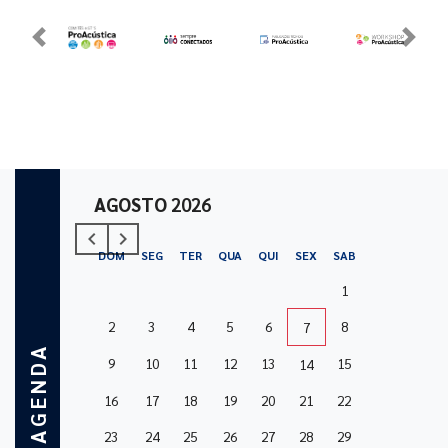
Previous
Next
AGOSTO
2026
navigate_before
navigate_next
Previous
Next
DOM
SEG
TER
QUA
QUI
SEX
SAB
1
2
3
4
5
6
8
7
AGENDA
9
10
11
12
13
15
14
16
17
18
19
20
21
22
23
24
25
26
27
28
29