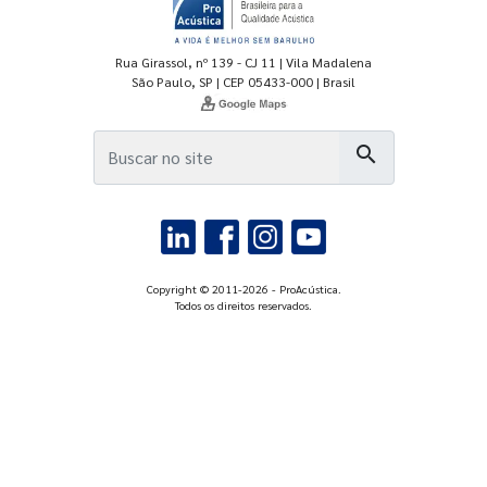
Rua Girassol, nº 139 - CJ 11 | Vila Madalena
São Paulo, SP | CEP 05433-000 | Brasil
search
Copyright © 2011-2026 - ProAcústica.
Todos os direitos reservados.