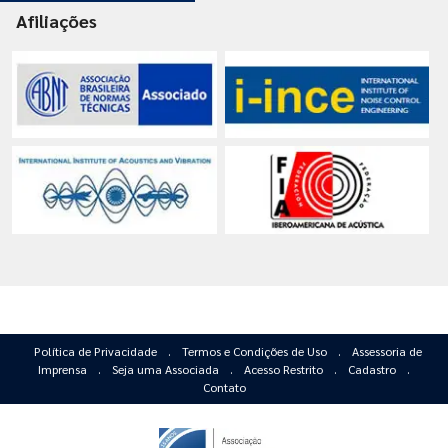
Afiliações
Política de Privacidade
.
Termos e Condições de Uso
.
Assessoria de
Imprensa
.
Seja uma Associada
.
Acesso Restrito
.
Cadastro
.
Contato